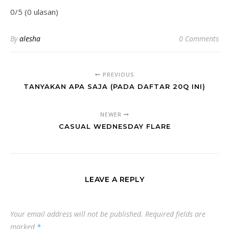
0/5 (0 ulasan)
By
alesha
0 Comments
PREVIOUS
TANYAKAN APA SAJA (PADA DAFTAR 20Q INI)
NEWER
CASUAL WEDNESDAY FLARE
LEAVE A REPLY
Your email address will not be published.
Required fields are
marked
*