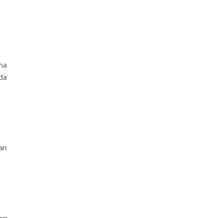
na
da
kan