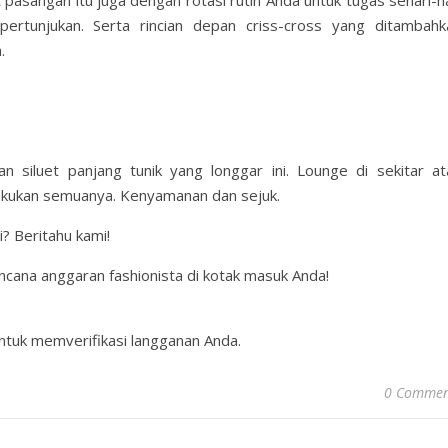
 pasangan itu juga dengan rotasi rutin Anda untuk tugas sehari-h
ertunjukan. Serta rincian depan criss-cross yang ditambahk
.
n siluet panjang tunik yang longgar ini. Lounge di sekitar at
lakukan semuanya. Kenyamanan dan sejuk.
? Beritahu kami!
ncana anggaran fashionista di kotak masuk Anda!
ntuk memverifikasi langganan Anda.
0 Commen