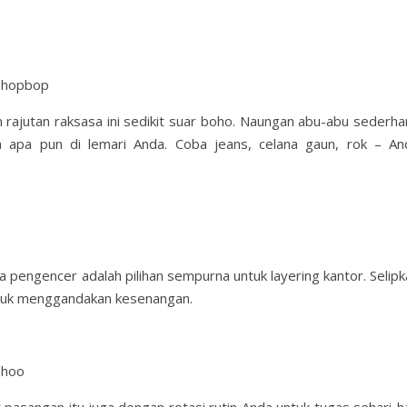
 Shopbop
 rajutan raksasa ini sedikit suar boho. Naungan abu-abu sederha
n apa pun di lemari Anda. Coba jeans, celana gaun, rok – An
a pengencer adalah pilihan sempurna untuk layering kantor. Selip
untuk menggandakan kesenangan.
ohoo