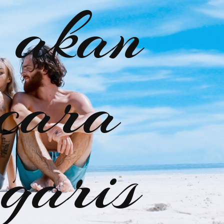
 akan
 cara
garis