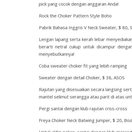
pick yang cocok dengan anggaran Anda!
Rock the Choker Pattern Style Boho
Pabrik Bahasa Inggris V Neck Sweater, $ 80,
Lengan lapang serta kerah lebar menyediakan
berarti netral cukup untuk dicampur denga
menyebutkannya!
Coba sweater choker fit yang lebih ramping
Sweater dengan detail Choker, $ 38, ASOS
Rajutan yang disesuaikan secara langsing sert
mantel selimut serangga atau parit di atas 
Pergi santai dengan klub rajutan criss-cross
Freya Choker Neck Batwing Jumper, $ 20, Bo