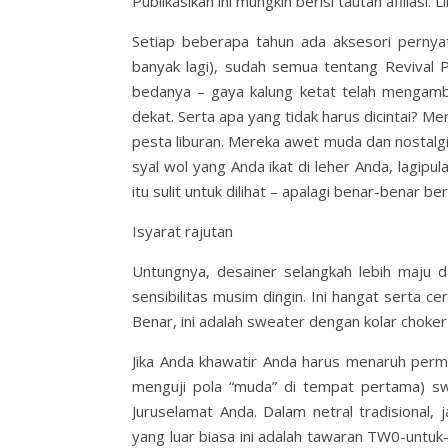
Publikasikan ini mungkin berisi tautan afiliasi. 
Setiap beberapa tahun ada aksesori pernya
banyak lagi), sudah semua tentang Revival P
bedanya – gaya kalung ketat telah mengambi
dekat. Serta apa yang tidak harus dicintai? M
pesta liburan. Mereka awet muda dan nostalgi
syal wol yang Anda ikat di leher Anda, lagipul
itu sulit untuk dilihat – apalagi benar-benar ber
Isyarat rajutan
Untungnya, desainer selangkah lebih maju 
sensibilitas musim dingin. Ini hangat serta cer
Benar, ini adalah sweater dengan kolar choke
Jika Anda khawatir Anda harus menaruh perm
menguji pola “muda” di tempat pertama) sw
Juruselamat Anda. Dalam netral tradisional,
yang luar biasa ini adalah tawaran TW0-untuk-