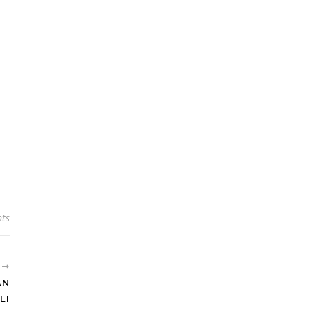
ts
R
AN
LI