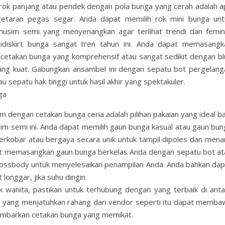
rok panjang atau pendek dengan pola bunga yang cerah adalah a
taran pegas segar. Anda dapat memilih rok mini bunga unt
usim semi yang menyenangkan agar terlihat trendi dan femini
diskirt bunga sangat tren tahun ini. Anda dapat memasangk
n cetakan bunga yang komprehensif atau sangat sedikit dengan bl
ng kuat. Gabungkan ansambel ini dengan sepatu bot pergelang
au sepatu hak tinggi untuk hasil akhir yang spektakuler.
ga
dengan cetakan bunga ceria adalah pilihan pakaian yang ideal ba
sim semi ini. Anda dapat memilih gaun bunga kasual atau gaun bun
erkobar atau bergaya secara unik untuk tampil dipoles dan menar
at memasangkan gaun bunga berkelas Anda dengan sepatu bot at
rossbody untuk menyelesaikan penampilan Anda. Anda bahkan dap
longgar, jika suhu dingin.
 wanita, pastikan untuk terhubung dengan yang terbaik di anta
ta yang menjatuhkan rahang dari vendor seperti itu dapat memba
ambarkan cetakan bunga yang memikat.