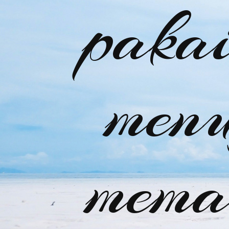
paka
menu
mema