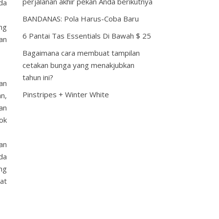
perjalanan akhir pekan Anda berikutnya
da
BANDANAS: Pola Harus-Coba Baru
ng
6 Pantai Tas Essentials Di Bawah $ 25
an
Bagaimana cara membuat tampilan
cetakan bunga yang menakjubkan
tahun ini?
an
Pinstripes + Winter White
n,
an
ok
an
da
ng
at