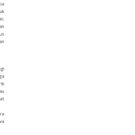
pa
uk
n.
an
us
an
gi
ga
ik
au
at
ra
wa