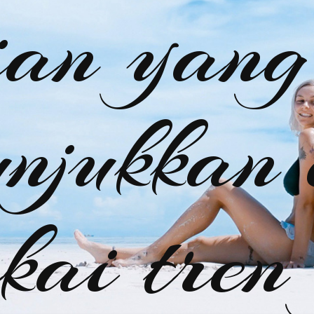
ian yang
njukkan
kai tren 