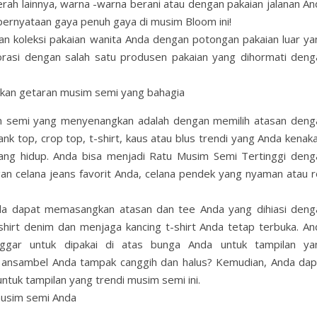
h lainnya, warna -warna berani atau dengan pakaian jalanan An
 pernyataan gaya penuh gaya di musim Bloom ini!
kan koleksi pakaian wanita Anda dengan potongan pakaian luar ya
orasi dengan salah satu produsen pakaian yang dihormati deng
kan getaran musim semi yang bahagia
m semi yang menyenangkan adalah dengan memilih atasan deng
k top, crop top, t-shirt, kaus atau blus trendi yang Anda kenaka
yang hidup. Anda bisa menjadi Ratu Musim Semi Tertinggi deng
n celana jeans favorit Anda, celana pendek yang nyaman atau r
 Anda dapat memasangkan atasan dan tee Anda yang dihiasi deng
irt denim dan menjaga kancing t-shirt Anda tetap terbuka. An
ggar untuk dipakai di atas bunga Anda untuk tampilan ya
 ansambel Anda tampak canggih dan halus? Kemudian, Anda dap
tuk tampilan yang trendi musim semi ini.
musim semi Anda