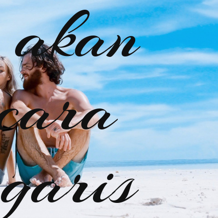
 akan
 cara
garis